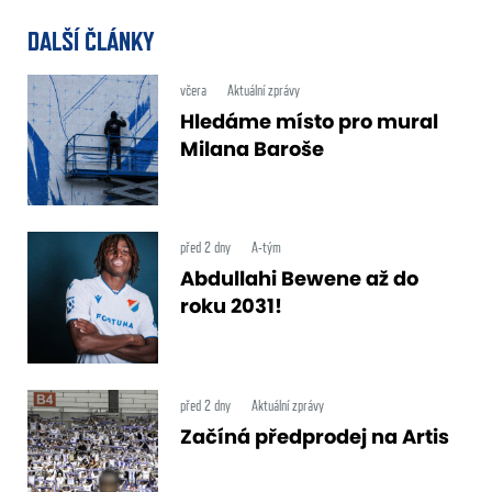
DALŠÍ ČLÁNKY
včera
Aktuální zprávy
Hledáme místo pro mural
Milana Baroše
před 2 dny
A-tým
Abdullahi Bewene až do
roku 2031!
před 2 dny
Aktuální zprávy
Začíná předprodej na Artis