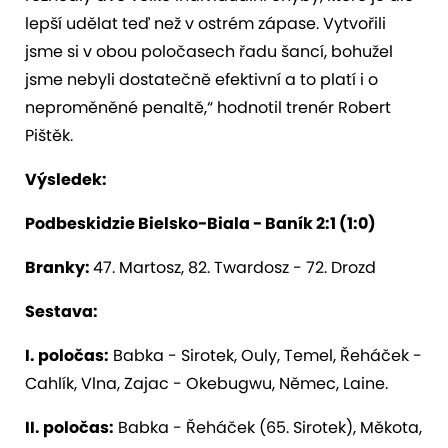
lepší udělat teď než v ostrém zápase. Vytvořili
jsme si v obou poločasech řadu šancí, bohužel
jsme nebyli dostatečně efektivní a to platí i o
neproměněné penaltě,“ hodnotil trenér Robert
Pištěk.
Výsledek:
Podbeskidzie Bielsko-Biala - Baník 2:1 (1:0)
Branky:
47. Martosz, 82. Twardosz - 72. Drozd
Sestava:
I. poločas:
Babka - Sirotek, Ouly, Temel, Řeháček -
Cahlík, Vlna, Zajac - Okebugwu, Němec, Laine.
II. poločas:
Babka - Řeháček (65. Sirotek), Měkota,