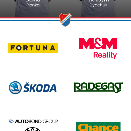
Planka
Dyachuk