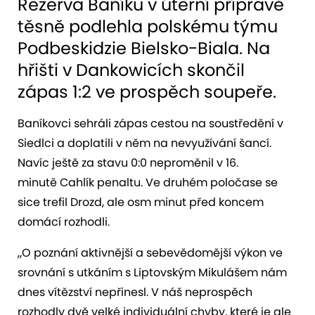
Rezerva Baníku v úterní přípravě
těsně podlehla polskému týmu
Podbeskidzie Bielsko-Biala. Na
hřišti v Dankowicích skončil
zápas 1:2 ve prospěch soupeře.
Baníkovci sehráli zápas cestou na soustředění v
Siedlci a doplatili v něm na nevyužívání šancí.
Navíc ještě za stavu 0:0 neproměnil v 16.
minutě Cahlík penaltu. Ve druhém poločase se
sice trefil Drozd, ale osm minut před koncem
domácí rozhodli.
„O poznání aktivnější a sebevědomější výkon ve
srovnání s utkáním s Liptovským Mikulášem nám
dnes vítězství nepřinesl. V náš neprospěch
rozhodly dvě velké individuální chyby, které je ale