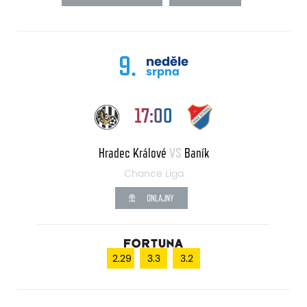
9.
neděle
srpna
17:00
Hradec Králové
VS
Baník
Chance Liga
ONLAJNY
2.29
3.3
3.2