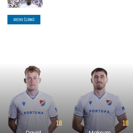
ARCHIV ČLÁNKŮ
18
16
David
Maksym