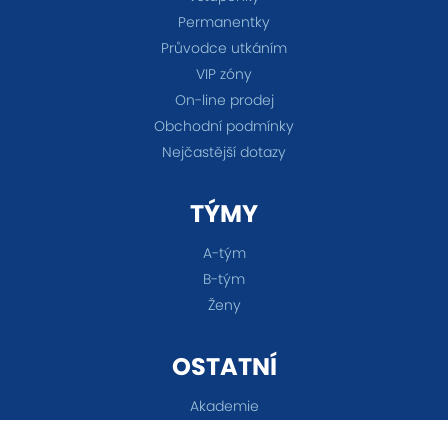
Permanentky
Průvodce utkáním
VIP zóny
On-line prodej
Obchodní podmínky
Nejčastější dotazy
TÝMY
A-tým
B-tým
Ženy
OSTATNÍ
Akademie
Fanshop