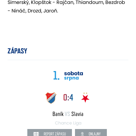
Simerský, Klopštok - Rajčan, Thiandoum, Bezdrob
- Nináč, Drozd, Jaroň.
ZÁPASY
1.
sobota
srpna
0:4
Baník
VS
Slavia
Chance Liga
REPORT ZÁPASU
ONLAJNY