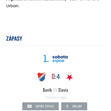
Urban.
ZÁPASY
1.
sobota
srpna
0:4
Baník
VS
Slavia
Chance Liga
REPORT ZÁPASU
ONLAJNY