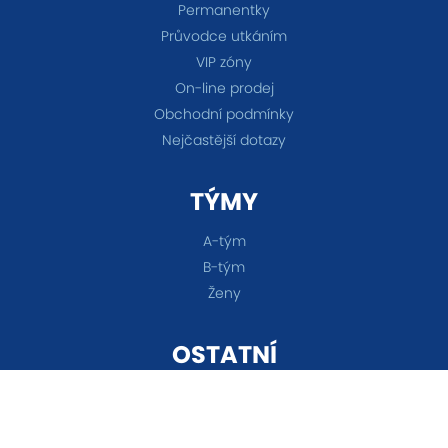
Permanentky
Průvodce utkáním
VIP zóny
On-line prodej
Obchodní podmínky
Nejčastější dotazy
TÝMY
A-tým
B-tým
Ženy
OSTATNÍ
Akademie
Fanshop