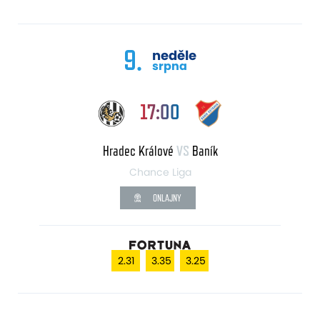
9.
neděle
srpna
17:00
Hradec Králové
VS
Baník
Chance Liga
ONLAJNY
2.31
3.35
3.25