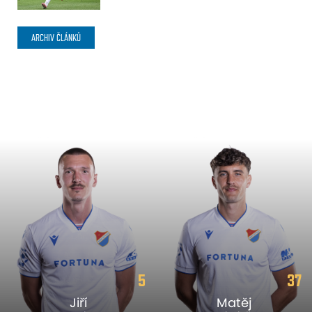
ARCHIV ČLÁNKŮ
5
37
Jiří
Matěj