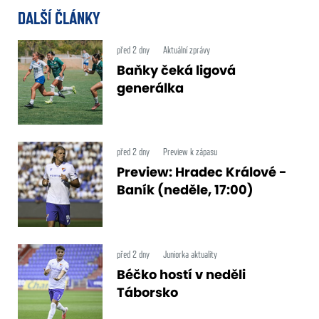
DALŠÍ ČLÁNKY
před 2 dny
Aktuální zprávy
Baňky čeká ligová
generálka
před 2 dny
Preview k zápasu
Preview: Hradec Králové -
Baník (neděle, 17:00)
před 2 dny
Juniorka aktuality
Béčko hostí v neděli
Táborsko