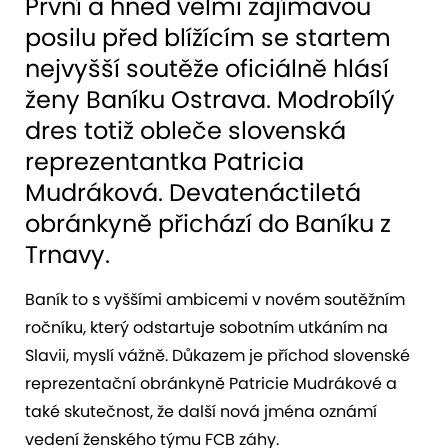
První a hned velmi zajímavou
posilu před blížícím se startem
nejvyšší soutěže oficiálně hlásí
ženy Baníku Ostrava. Modrobílý
dres totiž obleče slovenská
reprezentantka Patricia
Mudráková. Devatenáctiletá
obránkyně přichází do Baníku z
Trnavy.
Baník to s vyššími ambicemi v novém soutěžním
ročníku, který odstartuje sobotním utkáním na
Slavii, myslí vážně. Důkazem je příchod slovenské
reprezentační obránkyně Patricie Mudrákové a
také skutečnost, že další nová jména oznámí
vedení ženského týmu FCB záhy.