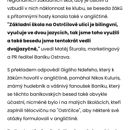
regionálních základních škol, aby je oslovil a
vzbudil v nich náklonnost ke klubu, se beseda žáků
s přítomnými hosty konala také v angličtině.
"Základní škola na Ostrčilově ulici je bilingvní,
vyučuje ve dvou jazycích, tak jsme toho využili
a také besedu jsme tentokrát vedli
dvojjazyčně,"
uvedl Matěj Šturala, marketingový
a PR ředitel Baníku Ostrava.
S překladem odpovědí Gigliho Ndefeho, který k
žákům hovořil v angličtině, pomáhal Nikos Kuluris,
známý hudebník a vášnivý fanoušek Baníku, který
se těchto baníkovských besed také obvykle
účastní, nicméně bylo i na malých školácích, kteří
zaplnili tělocvičnu na "Ostrčilce", aby některé své
otázky formulovali v angličtině.