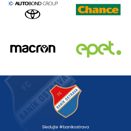
Sledujte #banikostrava