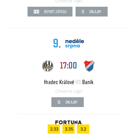
Chance Liga
REPORT ZÁPASU
ONLAJNY
9.
neděle
srpna
17:00
Hradec Králové
VS
Baník
Chance Liga
ONLAJNY
2.33
3.35
3.2