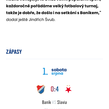
každoročně pořádáme velký fotbalový turnaj,
takže je dobře, že došlo i na setkání s Baníkem,"
dodal ještě Jindřich Švub.
ZÁPASY
1.
sobota
srpna
0:4
Baník
VS
Slavia