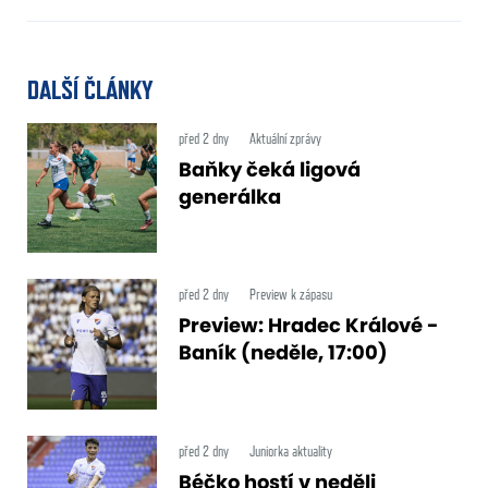
DALŠÍ ČLÁNKY
před 2 dny
Aktuální zprávy
Baňky čeká ligová
generálka
před 2 dny
Preview k zápasu
Preview: Hradec Králové -
Baník (neděle, 17:00)
před 2 dny
Juniorka aktuality
Béčko hostí v neděli