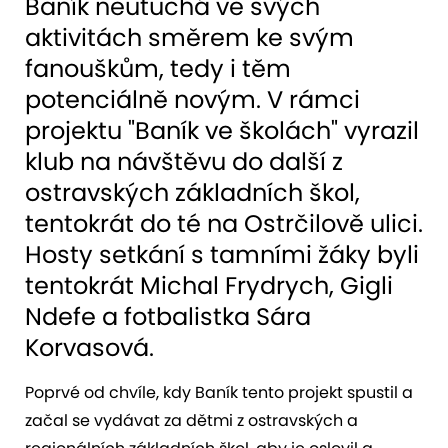
Baník neutuchá ve svých
aktivitách směrem ke svým
fanouškům, tedy i těm
potenciálně novým. V rámci
projektu "Baník ve školách" vyrazil
klub na návštěvu do další z
ostravských základních škol,
tentokrát do té na Ostrčilově ulici.
Hosty setkání s tamními žáky byli
tentokrát Michal Frydrych, Gigli
Ndefe a fotbalistka Sára
Korvasová.
Poprvé od chvíle, kdy Baník tento projekt spustil a
začal se vydávat za dětmi z ostravských a