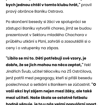
bych jednou chtěl v tomto klubu hrát,"
pravil
pravý obránce Baníku Ostrava.
Po skončení besedy si žáci ve spolupráci se
zástupci Baníku vytvořili choreo, jímž se budou
prezentovat v Sektoru mladého Chachara v
průběhu utkání s Plzní, zahráli a zasoutěžili si o
ceny i o vstupenky na zápas.
"Líbilo se mi to. Děti potřebují své vzory, je
dobře, že se jich mohou na něco zeptat,"
řekl
Jindřich Švub, učitel tělocviku na ZŠ Ostrčilova,
jenž patřil mezi pegagogy, kteří si přišli besedu
poslechnout a setkání s Baníkem se zúčastnit.
"O
vaši akci byl zájem nejen mezi žáky, ale také
mezi učiteli. Naše škola se ostatně fotbalu
hodně věnuje, je to u nás velmi populární sport,