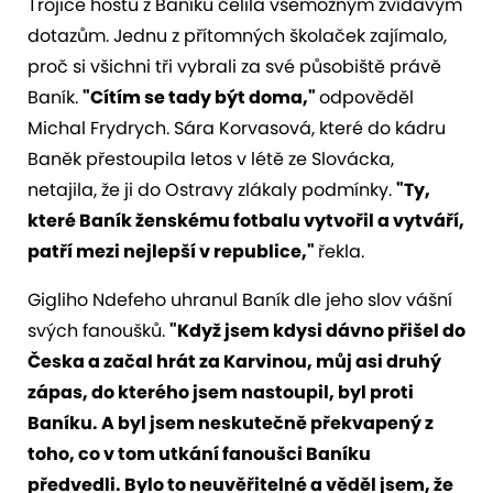
Trojice hostů z Baníku čelila všemožným zvídavým
dotazům. Jednu z přítomných školaček zajímalo,
proč si všichni tři vybrali za své působiště právě
Baník.
"Cítím se tady být doma,"
odpověděl
Michal Frydrych. Sára Korvasová, které do kádru
Baněk přestoupila letos v létě ze Slovácka,
netajila, že ji do Ostravy zlákaly podmínky.
"Ty,
které Baník ženskému fotbalu vytvořil a vytváří,
patří mezi nejlepší v republice,"
řekla.
Gigliho Ndefeho uhranul Baník dle jeho slov vášní
svých fanoušků.
"Když jsem kdysi dávno přišel do
Česka a začal hrát za Karvinou, můj asi druhý
zápas, do kterého jsem nastoupil, byl proti
Baníku. A byl jsem neskutečně překvapený z
toho, co v tom utkání fanoušci Baníku
předvedli. Bylo to neuvěřitelné a věděl jsem, že