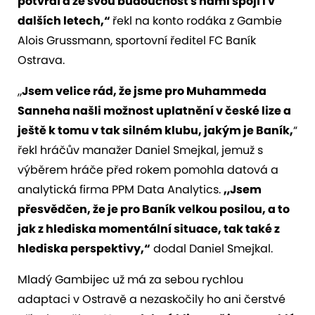
potvrdí a že svou budoucnost
s námi
spojí i v
dalších letech,“
řekl na konto rodáka z Gambie
Alois Grussmann, sportovní ředitel FC Baník
Ostrava.
„
Jsem velice rád, že jsme pro Muhammeda
Sanneha našli možnost uplatnění v české lize a
ještě k tomu v tak silném klubu, jakým je Baník,
“
řekl hráčův manažer Daniel Smejkal, jemuž s
výběrem hráče před rokem pomohla datová a
analytická firma PPM Data Analytics.
„Jsem
přesvědčen, že je pro Baník velkou posilou, a to
jak z hlediska momentální situace, tak také z
hlediska perspektivy,“
dodal Daniel Smejkal.
Mladý Gambijec už má za sebou rychlou
adaptaci v Ostravě a nezaskočily ho ani čerstvé