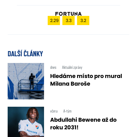
2.29
3.3
3.2
DALŠÍ ČLÁNKY
dnes
Aktuální zprávy
Hledáme místo pro mural
Milana Baroše
včera
A-tým
Abdullahi Bewene až do
roku 2031!