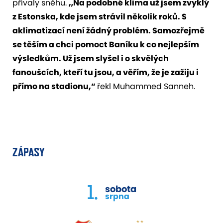
přívaly sněhu.
„Na podobné klima už jsem zvyklý
z Estonska, kde jsem strávil několik roků. S
aklimatizací není žádný problém. Samozřejmě
se těším a chci pomoct Baníku k co nejlepším
výsledkům. Už jsem slyšel i o skvělých
fanoušcích, kteří tu jsou, a věřím, že je zažiju i
přímo na stadionu,“
řekl Muhammed Sanneh.
ZÁPASY
1.
sobota
srpna