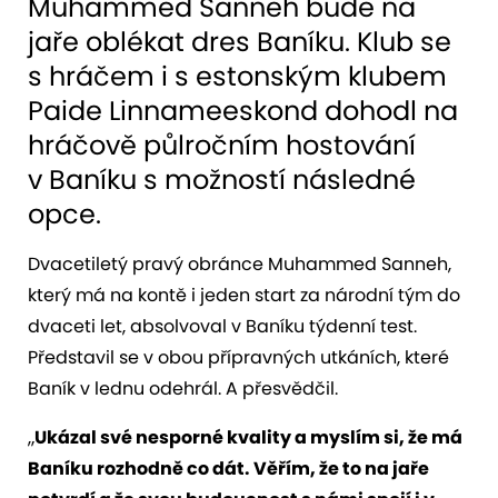
Muhammed Sanneh bude na
jaře oblékat dres Baníku. Klub se
s hráčem i s estonským klubem
Paide Linnameeskond dohodl na
hráčově půlročním hostování
v Baníku s možností následné
opce.
Dvacetiletý pravý obránce Muhammed Sanneh,
který má na kontě i jeden start za národní tým do
dvaceti let, absolvoval v Baníku týdenní test.
Představil se v obou přípravných utkáních, které
Baník v lednu odehrál. A přesvědčil.
„
Ukázal své nesporné kvality a myslím si, že má
Baníku rozhodně co dát. Věřím, že to na jaře