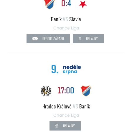
0:4
Baník
VS
Slavia
Chance Liga
REPORT ZÁPASU
ONLAJNY
9.
neděle
srpna
17:00
Hradec Králové
VS
Baník
Chance Liga
ONLAJNY