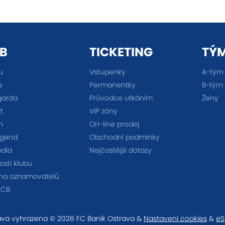
B
TICKETING
TÝ
u
Vstupenky
A-tým
e
Permanentky
B-tým
garda
Průvodce utkáním
Ženy
t
VIP zóny
n
On-line prodej
egend
Obchodní podmínky
édia
Nejčastější dotazy
sti klubu
na oznamovatelů
FCB
va vyhrazena © 2026 FC Baník Ostrava &
Nastavení cookies
&
eS