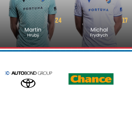
24
17
Martin
Michal
Hrubý
Frydrych