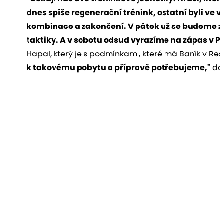
dnes spíše regenerační trénink, ostatní byli ve v
kombinace a zakončení. V pátek už se budeme z
taktiky. A v sobotu odsud vyrazíme na zápas v P
Hapal, který je s podmínkami, které má Baník v Res
k takovému pobytu a přípravě potřebujeme,"
do