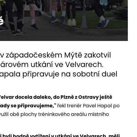
ě
y v západočeském Mýtě zakotvil
árovém utkání ve Velvarech.
apala připravuje na sobotní duel
z Velvar docela daleko, do Plzně z Ostravy ještě
a tady se připravujeme,"
řekl trenér Pavel Hapal po
užil obě plochy tréninkového areálu místního
í byli hodně vytížení v utkání ve Velvarech, měli