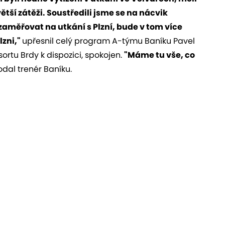
ětší zátěži. Soustředili jsme se na nácvik
aměřovat na utkání s Plzní, bude v tom více
lzni,"
upřesnil celý program A-týmu Baníku Pavel
ortu Brdy k dispozici, spokojen.
"Máme tu vše, co
dal trenér Baníku.