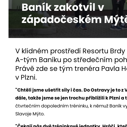
Baník zakotvil v
západočeském Mýt
V klidném prostředí Resortu Brd
A-tým Baníku po středečním poh
Právě zde se tým trenéra Pavla H
v Plzni.
"Chtěli jsme ušetřit síly i čas. Do Ostravy je to 
dále, takže jsme se jen trochu přiblížili k Plzni 
čtvrtečním dopoledním tréninku, k němuž Baník vy
Slavoje Mýto.
"Čekají nás dvě tréninkové jednotky. Hráči, kteř