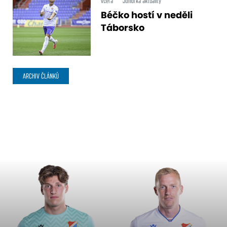
včera
Juniorka aktuality
Béčko hostí v neděli
Táborsko
ARCHIV ČLÁNKŮ