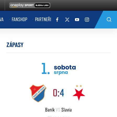
VA
FANSHOP
PARTNEŘI
ZÁPASY
1.
sobota
srpna
0:4
Baník
VS
Slavia