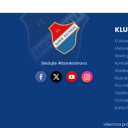
KLU
O klub
Histori
Stará 
Kontak
Sledujte #banikostrava
Stadio
Klub l
Pro m
Osobno
Ochra
Karta 
Všechna prá