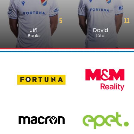
5
11
Jiří
David
Boula
Látal