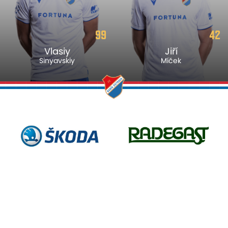
99
42
Vlasiy
Jiří
Sinyavskiy
Míček