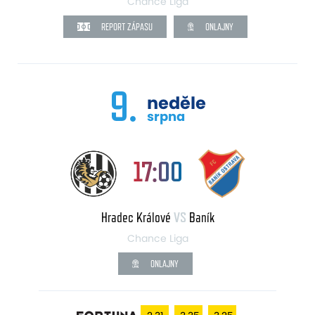
Chance Liga
REPORT ZÁPASU
ONLAJNY
9.
neděle
srpna
17:00
Hradec Králové
VS
Baník
Chance Liga
ONLAJNY