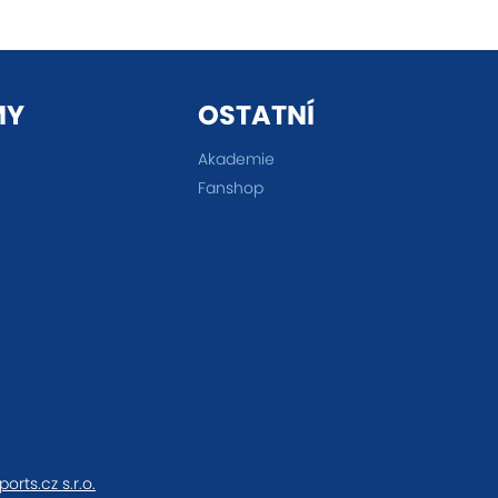
MY
OSTATNÍ
Akademie
Fanshop
ports.cz s.r.o.