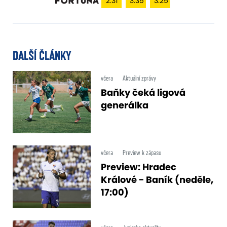
2.31
3.35
3.25
DALŠÍ ČLÁNKY
včera
Aktuální zprávy
Baňky čeká ligová
generálka
včera
Preview k zápasu
Preview: Hradec
Králové - Baník (neděle,
17:00)