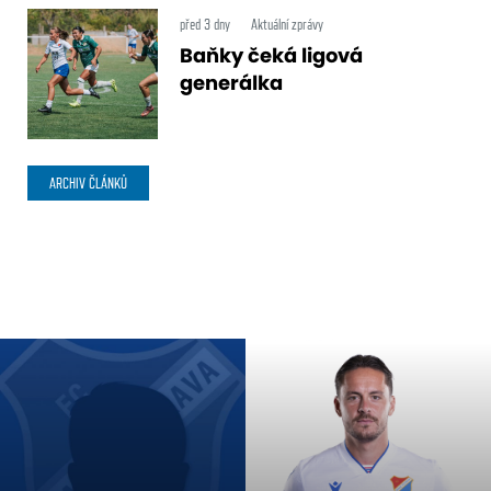
před 3 dny
Aktuální zprávy
Baňky čeká ligová
generálka
ARCHIV ČLÁNKŮ