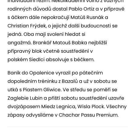
individuální režim. Několikadenní volno z vážných
rodinných důvodů dostal Pablo Ortiz a v přípravě
s áčkem dále nepokračují Matúš Rusnák a
Christian Frýdek, o jejichž další budoucnosti se
jedná. Oba mají svolení hledat si
angažmá. Brankář Matouš Babka nejbližší
přípravný blok včetně soustředění v
polském Siedlci absolvuje s béčkem.
Baník do Opalenice vyrazil po pátečním
dopoledním tréninku z Bazalů a už v sobotu se
utká s Piastem Gliwice. Ve středu se poměří se
Zaglebie Lubin a příští sobotu soustředění uzavře
dvojzápasem Miedz Legnica, Wisla Plock. Všechny
zápasy odvysíláme v Chachar Passu Premium.