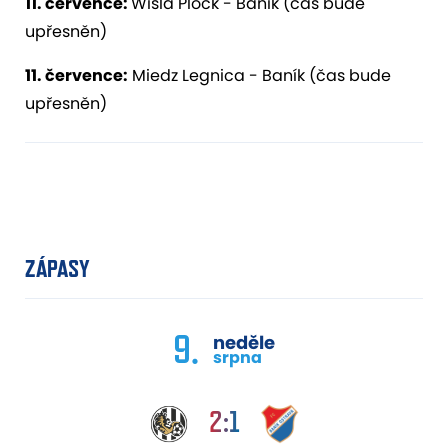
11. července:
Wisla Plock - Baník (čas bude
upřesněn)
11. července:
Miedz Legnica - Baník (čas bude
upřesněn)
ZÁPASY
9.
neděle
srpna
2:1