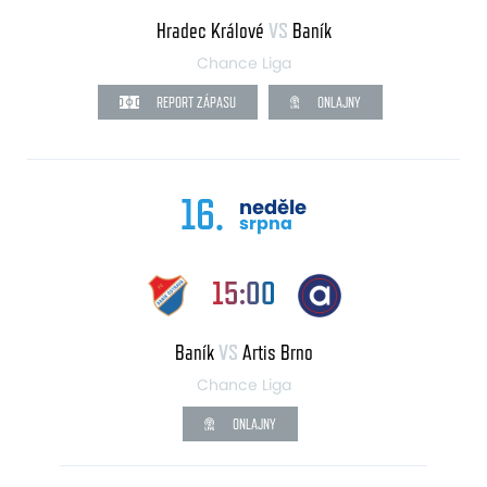
Hradec Králové
VS
Baník
Chance Liga
REPORT ZÁPASU
ONLAJNY
16.
neděle
srpna
15:00
Baník
VS
Artis Brno
Chance Liga
ONLAJNY