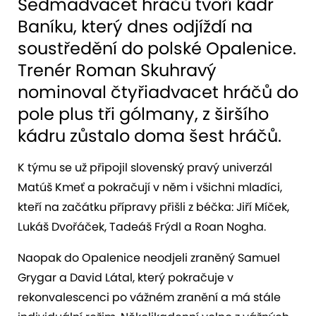
Sedmadvacet hráčů tvoří kádr
Baníku, který dnes odjíždí na
soustředění do polské Opalenice.
Trenér Roman Skuhravý
nominoval čtyřiadvacet hráčů do
pole plus tři gólmany, z širšího
kádru zůstalo doma šest hráčů.
K týmu se už připojil slovenský pravý univerzál
Matúš Kmeť a pokračují v něm i všichni mladíci,
kteří na začátku přípravy přišli z béčka: Jiří Míček,
Lukáš Dvořáček, Tadeáš Frýdl a Roan Nogha.
Naopak do Opalenice neodjeli zraněný Samuel
Grygar a David Látal, který pokračuje v
rekonvalescenci po vážném zranění a má stále