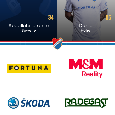
34
95
Abdullahi Ibrahim
Daniel
Bewene
Holzer