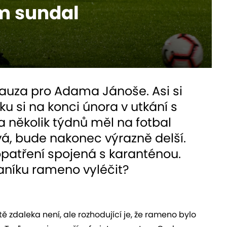
m sundal
pauza pro Adama Jánoše. Asi si
ku si na konci února v utkání s
 několik týdnů měl na fotbal
á, bude nakonec výrazně delší.
opatření spojená s karanténou.
Baníku rameno vyléčit?
ě zdaleka není, ale rozhodující je, že rameno bylo