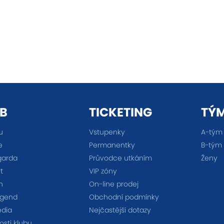
B
TICKETING
TÝ
u
Vstupenky
A-tým
e
Permanentky
B-tým
garda
Průvodce utkáním
Ženy
t
VIP zóny
n
On-line prodej
egend
Obchodní podmínky
édia
Nejčastější dotazy
sti klubu