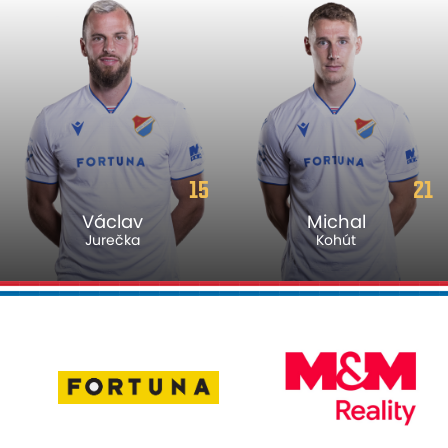
15
21
Václav
Michal
Jurečka
Kohút