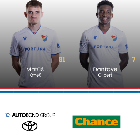
81
7
Matúš
Dantaye
Kmeť
Gilbert