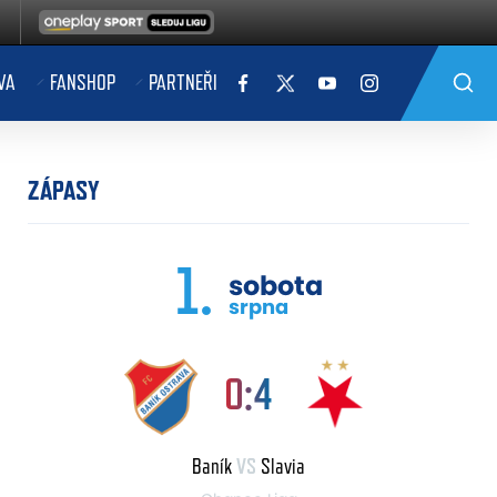
VA
FANSHOP
PARTNEŘI
ZÁPASY
1.
sobota
srpna
0:4
Baník
VS
Slavia