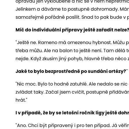
opravdu jen vykloubené a nic se v něm nepřetrhl
Jelínkem a dáváme to postupně dohromady. Mám od
samozřejmě pořádně posílit. Snad to pak bude v 
Míč do individuální přípravy ještě zařadit nelze
"Ještě ne. Rameno má omezenou hybnost. Můžu pa
třeba můžu. Ale na balon to ještě není. Tam dělá tě
nejde. Když zkusím jiný pohyb, hlavně třeba něco zv
Jaké to bylo bezprostředně po sundání ortézy?¨
"Nic moc. Bylo to hodně zatuhlé. Ale nedalo se nic d
zvládat taky. Začal jsem cvičit, postupně přidává
hrát."
I v případě, že by se letošní ročník ligy ještě do
"Ano. Chci být připravený i pro ten případ. Já věří