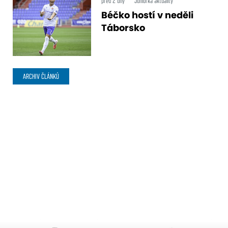
před 2 dny
Juniorka aktuality
Béčko hostí v neděli
Táborsko
ARCHIV ČLÁNKŮ