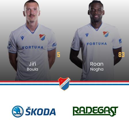
5
83
Jiří
Roan
Boula
Nogha