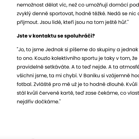
nemožnost dělat víc, než co umožňují domácí podmí
zvyklý denně sportovat, hodně těžké. Nedá se nic d
přijmout. Jsou lidé, kteří jsou na tom ještě hůř."
Jste v kontaktu se spoluhráči?
"Jo, to jsme Jednak si píšeme do skupiny a jednak
to ono. Kouzlo kolektivního sportu je taky v tom, ž
pravidelně setkáváte. A to teď nejde. A ta atmosfé
všichni jsme, ta mi chybí. V Baníku si vzájemně h
fotbal. Zvláště pro mě už je to hodně dlouhé. Kvůl
stál kvůli červené kartě, teď zase čekáme, co vlas
nejdřív dočkáme."