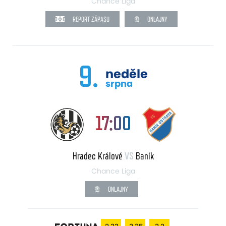
Chance Liga
REPORT ZÁPASU
ONLAJNY
9.
neděle
srpna
17:00
Hradec Králové
VS
Baník
Chance Liga
ONLAJNY