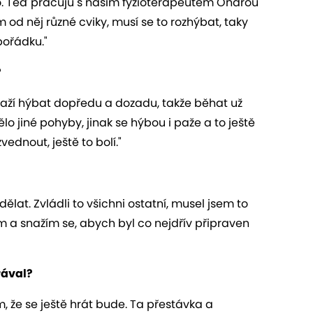
o. Teď pracuju s naším fyzioterapeutem Ondrou
 něj různé cviky, musí se to rozhýbat, taky
pořádku."
?
ží hýbat dopředu a dozadu, takže běhat už
lo jiné pohyby, jinak se hýbou i paže a to ještě
ednout, ještě to bolí."
ělat. Zvládli to všichni ostatní, musel jsem to
m a snažím se, abych byl co nejdřív připraven
hrával?
m, že se ještě hrát bude. Ta přestávka a