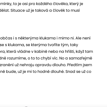
nky, to je asi pro každého člověka, který je
ělat. Situace už je taková a člověk to musí
 občas i s některýma klukama i mimo ni. Ale není
e se s klukama, se kterýma tvoříte tým, taky
ra, která vládne v kabině nebo na hřišti, když tam
odně rozumíme, o to to chybí víc. No a samozřejmě
i zranění už nehraju opravdu dlouho. Předtím jsem
tně bude, už je mi to hodně dlouhé. Snad se už co