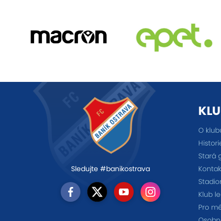
KLU
O klub
Histori
Stará 
Kontak
Sledujte #banikostrava
Stadio
Klub l
Pro m
Osobno