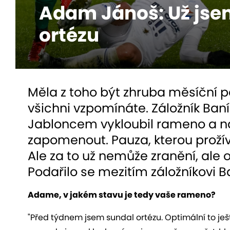
Adam Jánoš: Už jse
ortézu
Měla z toho být zhruba měsíční 
všichni vzpomínáte. Záložník Baní
Jabloncem vykloubil rameno a na
zapomenout. Pauza, kterou prožív
Ale za to už nemůže zranění, ale 
Podařilo se mezitím záložníkovi 
Adame, v jakém stavu je tedy vaše rameno?
"Před týdnem jsem sundal ortézu. Optimální to ješt