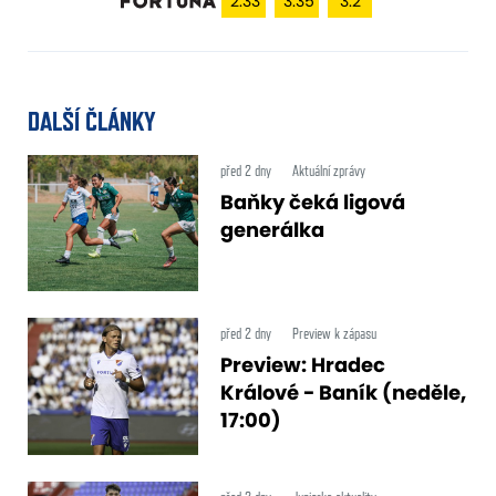
2.33
3.35
3.2
DALŠÍ ČLÁNKY
před 2 dny
Aktuální zprávy
Baňky čeká ligová
generálka
před 2 dny
Preview k zápasu
Preview: Hradec
Králové - Baník (neděle,
17:00)