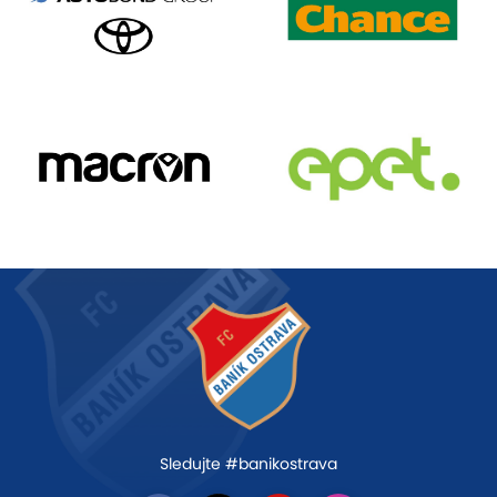
Sledujte #banikostrava