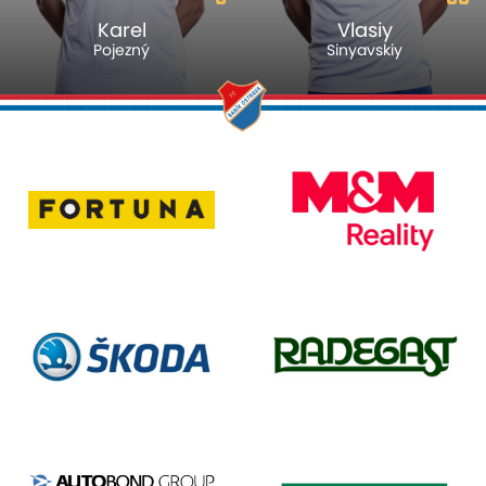
Karel
Vlasiy
Pojezný
Sinyavskiy