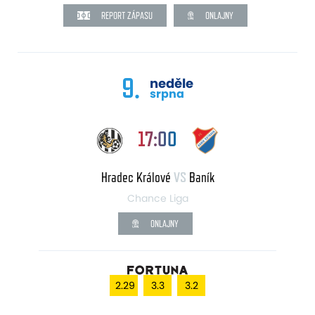
REPORT ZÁPASU
ONLAJNY
9.
neděle
srpna
17:00
Hradec Králové
VS
Baník
Chance Liga
ONLAJNY
2.29
3.3
3.2