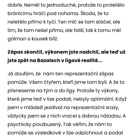
dobře. Neměl to jednoduché, protože to proletělo
bránícímu hráči pod nohama. Škoda, že to
neletělo přímo k tyči. Ten míč se tam stáčel, ale
tím, že tam nešel přímo, ale falší, tak k tomu měl
gólman o kousek blíž.
Zápas skončil, výkonem jste nadchli, ale teď už
jste zpět na Bazalech v ligové realitě...
Já doufám, že nám ten reprezentační zápas
pomůže. Všem čtyřem, kteří jsme tam byli. A že to
přeneseme na tým a do ligy. Protože ty výkony,
které jsme teď v lize podali, nebyly optimální. Když
jsem v mládeži jezdíval na reprezentační srazy,
vždycky jsem se z nich vracel s dobrou náladou. A
psychicky povzbuzený. Tak věřím, že nám to
pomůže se výsledkově v lize odpíchnout a podat