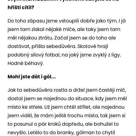
hřišti cítil?
Do toho zápasu jsme vstoupili dobře jako tým. I já
jsem tam získal nějaké míče, ale taky jsem tam
měl nějakou ztrátu. Začal jsem se do toho ale
dostávat, přišla sebedůvěra. Skotové hrají
podobný silový fotbal, na jaký jsme zvyklý z ligy.
Hodně běhavý.
Mohl jste dát i gól...
Jak ta sebedůvěra rostla a držel jsem častěji míč,
dostal jsem se najednou do situace, kdy jsem měl
místo ke střele. Už jsem chtěl střílet, ale najednou
jsem viděl, že mám ještě trochu místa, tak jsem si
to posunul o pár kroků dopředu, ale bohužel to
nevyšlo. Letělo to do branky, gólman to chytil