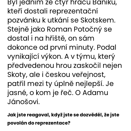
Byl jedním ze čtyř hráčů Baníku,
kteří dostali reprezentační
pozvánku k utkání se Skotskem.
Stejně jako Roman Potočný se
dostal i na hřiště, on sám
dokonce od první minuty. Podal
vynikající výkon. A v týmu, který
předvedenou hrou zaskočil nejen
Skoty, ale i českou veřejnost,
patřil mezi ty úplně nejlepší. Je
jasné, o kom je řeč. O Adamu
Jánošovi.
Jak jste reagoval, když jste se dozvěděl, že jste
povolán do reprezentace?