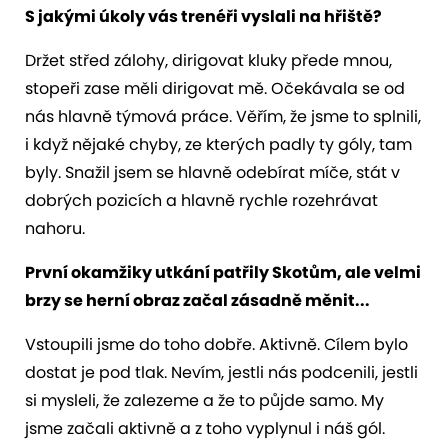
S jakými úkoly vás trenéři vyslali na hřiště?
Držet střed zálohy, dirigovat kluky přede mnou,
stopeři zase měli dirigovat mě. Očekávala se od
nás hlavně týmová práce. Věřím, že jsme to splnili,
i když nějaké chyby, ze kterých padly ty góly, tam
byly. Snažil jsem se hlavně odebírat míče, stát v
dobrých pozicích a hlavně rychle rozehrávat
nahoru.
První okamžiky utkání patřily Skotům, ale velmi
brzy se herní obraz začal zásadně měnit...
Vstoupili jsme do toho dobře. Aktivně. Cílem bylo
dostat je pod tlak. Nevím, jestli nás podcenili, jestli
si mysleli, že zalezeme a že to půjde samo. My
jsme začali aktivně a z toho vyplynul i náš gól.