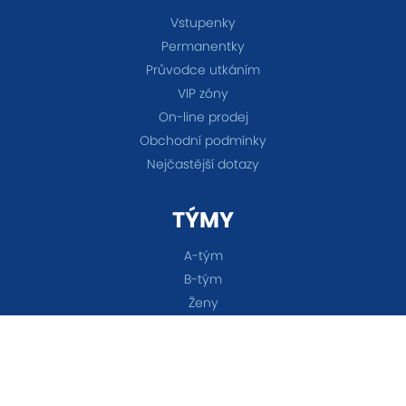
Vstupenky
Permanentky
Průvodce utkáním
VIP zóny
On-line prodej
Obchodní podmínky
Nejčastější dotazy
TÝMY
A-tým
B-tým
Ženy
OSTATNÍ
Akademie