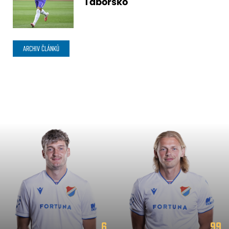
Táborsko
ARCHIV ČLÁNKŮ
6
99