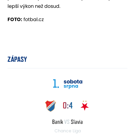
lepší výkon než dosud.
FOTO:
fotbal.cz
ZÁPASY
1.
sobota
srpna
0:4
Baník
VS
Slavia
Chance Liga