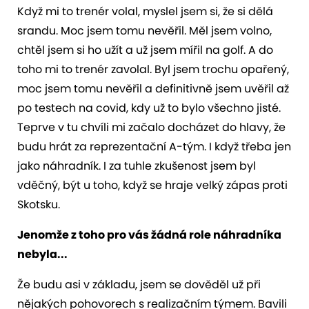
Když mi to trenér volal, myslel jsem si, že si dělá
srandu. Moc jsem tomu nevěřil. Měl jsem volno,
chtěl jsem si ho užít a už jsem mířil na golf. A do
toho mi to trenér zavolal. Byl jsem trochu opařený,
moc jsem tomu nevěřil a definitivně jsem uvěřil až
po testech na covid, kdy už to bylo všechno jisté.
Teprve v tu chvíli mi začalo docházet do hlavy, že
budu hrát za reprezentační A-tým. I když třeba jen
jako náhradník. I za tuhle zkušenost jsem byl
vděčný, být u toho, když se hraje velký zápas proti
Skotsku.
Jenomže z toho pro vás žádná role náhradníka
nebyla...
Že budu asi v základu, jsem se dověděl už při
nějakých pohovorech s realizačním týmem. Bavili