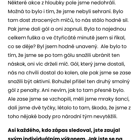
Některé akce z hloubky pole jsme nedohráli.
Možná to bylo i tím, že jsme nebyli sehraní. Bylo
tam dost ztracených míčů, to nás stálo hodně sil.
Pak jsme dali gól a oni zapnuli. Byla to najednou
celkem fuška a ve čtyřicáté minutě jsem si říkal,
co se děje? Byl jsem hodně unavený. Ale bylo to
tím, že jsme se po tom gólu snažili ubránit ten
náskok, oni víc drželi míč. Gól, který jsme dostali,
nás na chvíli dostal do kolen, ale pak jsme se zase
snažili být aktivní. Bohužel přišel ten druhý smolný
gól z penalty. Ani nevím, jak to tam přesně bylo.
Ale zase jsme se vzchopili, měli jsme mraky šancí,
dali jsme dvě tyčky, létalo to tam, škoda, že jsme z
toho nějaké body pro národní tým nevytěžili.
Asi každého, kdo zápas sledoval, jste zaujal
svým individuálním výkonem. Jak jste se na