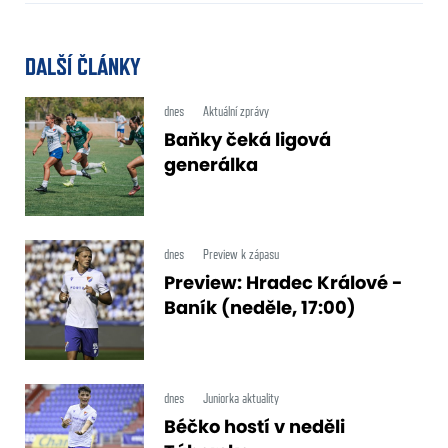
DALŠÍ ČLÁNKY
dnes
Aktuální zprávy
Baňky čeká ligová
generálka
dnes
Preview k zápasu
Preview: Hradec Králové -
Baník (neděle, 17:00)
dnes
Juniorka aktuality
Béčko hostí v neděli