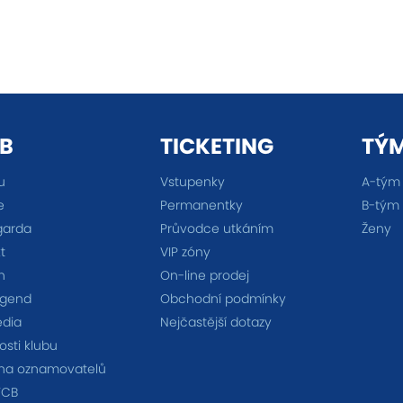
B
TICKETING
TÝ
u
Vstupenky
A-tým
e
Permanentky
B-tým
garda
Průvodce utkáním
Ženy
t
VIP zóny
n
On-line prodej
egend
Obchodní podmínky
édia
Nejčastější dotazy
sti klubu
na oznamovatelů
FCB