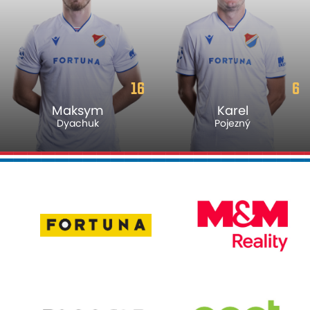
16
6
Maksym
Karel
Dyachuk
Pojezný