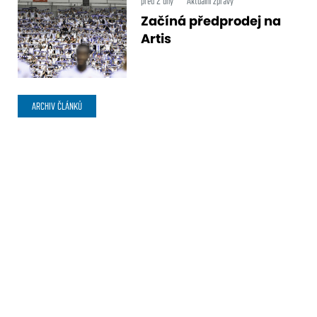
před 2 dny
Aktuální zprávy
Začíná předprodej na
Artis
ARCHIV ČLÁNKŮ