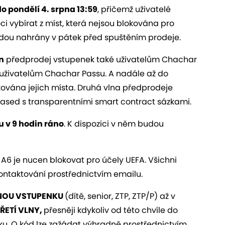
do pondělí 4. srpna 13:59
, přičemž uživatelé
 vybírat z míst, která nejsou blokována pro
dou nahrány v pátek před spuštěním prodeje.
n
předprodej vstupenek také uživatelům Chachar
uživatelům Chachar Passu. A nadále až do
vána jejich místa. Druhá vlna předprodeje
-based s transparentními smart contract sázkami.
u v 9 hodin ráno
. K dispozici v něm budou
 A6 je nucen blokovat pro účely UEFA. Všichni
 kontaktování prostřednictvím emailu.
OU VSTUPENKU
(dítě, senior, ZTP, ZTP/P) až v
ŘETÍ VLNY,
přesněji kdykoliv od této chvíle do
věku. O kód lze zažádat výhradně prostřednictvím