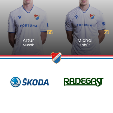
55
21
Artur
Michal
Musák
Kohút