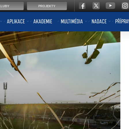
KLUBY
PROJEKTY
APLIKACE
AKADEMIE
MULTIMÉDIA
NADACE
PŘÍPRA