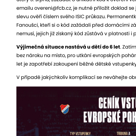
emailu overeni@fcb.cz, je nutné přiložit doklad s
slevu ověří číslem svého ISIC průkazu. Permanentk
Fanoušci, kteří si o kód zažádali před domácími z
nemusí, jejich již získaný kód zůstává v platnosti i p
Výjimečná situace nastává u dětí do 6 let
. Zatí
bez nároku na místo, pro utkání evropských pohár
let je zapotřebí zakoupení běžné dětské vstupenky
V případě jakýchkoliv komplikací se neváhejte obr