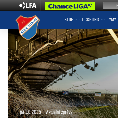
KLUB
TICKETING
TÝMY
pá 1.8.2025
Aktuální zprávy