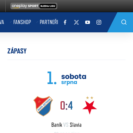
VA
FANSHOP
PARTNEŘI
ZÁPASY
1.
sobota
srpna
0:4
Baník
VS
Slavia