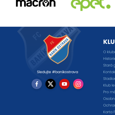
KLU
O klub
Histori
Stará 
Kontak
Sledujte #banikostrava
Stadio
Klub l
Pro m
Osobno
Ochra
Karta 