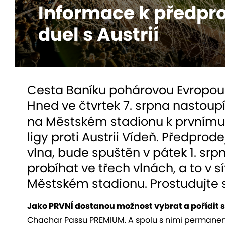
Informace k předpro
duel s Austrií
Cesta Baníku pohárovou Evropou 
Hned ve čtvrtek 7. srpna nastoup
na Městském stadionu k prvnímu 
ligy proti Austrii Vídeň. Předprod
vlna, bude spuštěn v pátek 1. srp
probíhat ve třech vlnách, a to v s
Městském stadionu. Prostudujte s
Jako PRVNÍ dostanou možnost vybrat a pořídit 
Chachar Passu PREMIUM. A spolu s nimi permanent