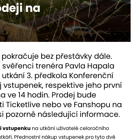
deji na
pokračuje bez přestávky dále.
í svěřenci trenéra Pavla Hapala
utkání 3. předkola Konferenční
ej vstupenek, respektive jeho první
na ve 14 hodin. Prodej bude
íti Ticketlive nebo ve Fanshopu na
i pozorně následující informace.
si vstupenku
na utkání uživatelé celoročního
káři. Přednostní nákup vstupenek pro tyto dvě