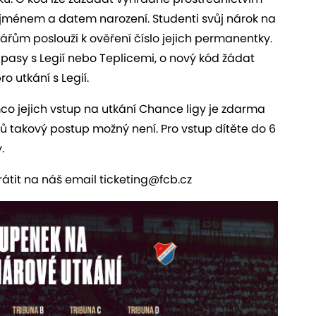
e jménem a datem narození. Studenti svůj nárok na
ářům poslouží k ověření číslo jejich permanentky.
ápasy s Legií nebo Teplicemi, o nový kód žádat
ro utkání s Legií.
mco jejich vstup na utkání Chance ligy je zdarma
ů takový postup možný není. Pro vstup dítěte do 6
.
átit na náš email ticketing@fcb.cz