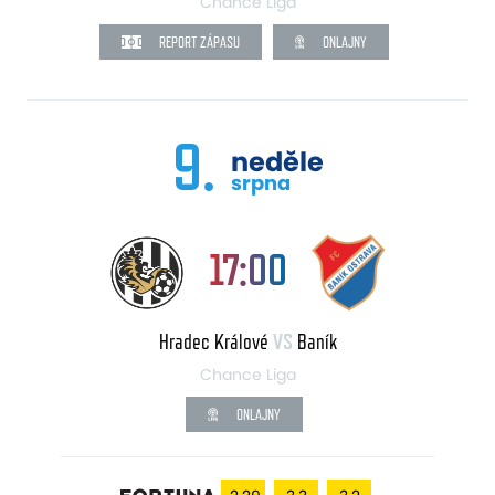
Chance Liga
REPORT ZÁPASU
ONLAJNY
9.
neděle
srpna
17:00
Hradec Králové
VS
Baník
Chance Liga
ONLAJNY