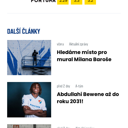
2.29
3.3
3.2
DALŠÍ ČLÁNKY
včera
Aktuální zprávy
Hledáme místo pro
mural Milana Baroše
před 2 dny
A-tým
Abdullahi Bewene až do
roku 2031!