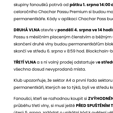
skupiny fanoušků potrvá od
pátku 1. srpna 14:00 
celoročního Chachar Passu Premium si budou moci
permanentkáře. Kódy v aplikaci Chachar Pass bu
DRUHÁ VLNA
otevře v
pondělí 4. srpna ve 14 hodi
Passu s měsíčním placeným členstvím a běžným 
skončení druhé vlny budou permanentkářům bloko
skončí ve středu 6. srpna v 8:59 hod. Blockchain
TŘETÍ VLNA
a s ní volný prodej odstartuje v
e střed
všechna dosud nevyprodaná místa.
Klub upozorňuje, že sektor A4 a první řada sektoru
permanentkáři, kterých se to týká, byli ve středu
Fanoušci, kteří se rozhodnou koupit si
ZVÝHODNĚN
průběhu třetí vlny, si musí ještě
PŘED SPUŠTĚNÍM T
úterý 5. srpna, zažádat o unikátní kód k ověření 