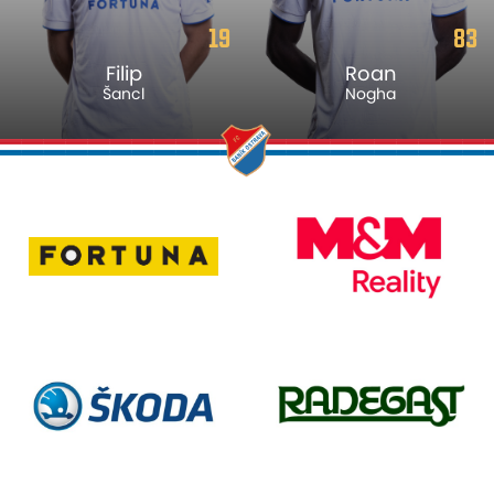
19
83
Filip
Roan
Šancl
Nogha