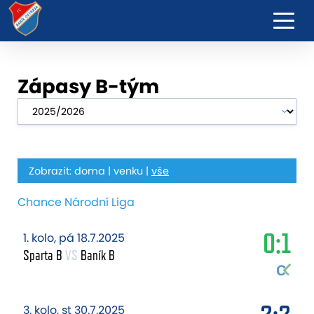
Zápasy B-tým
Zobrazit:
doma
|
venku
|
vše
Chance Národní Liga
0:1
1. kolo, pá 18.7.2025
Sparta B
VS
Baník B
3. kolo, st 30.7.2025