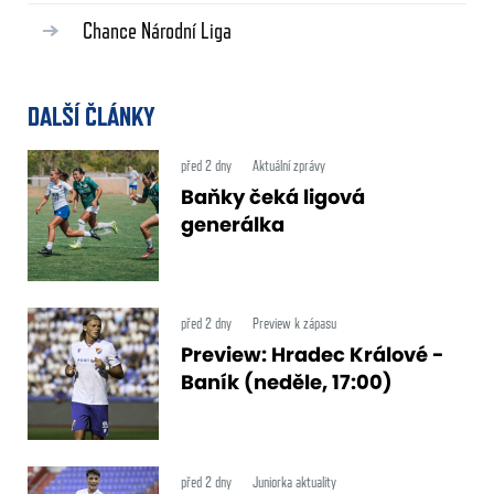
Chance Národní Liga
DALŠÍ ČLÁNKY
před 2 dny
Aktuální zprávy
Baňky čeká ligová
generálka
před 2 dny
Preview k zápasu
Preview: Hradec Králové -
Baník (neděle, 17:00)
před 2 dny
Juniorka aktuality