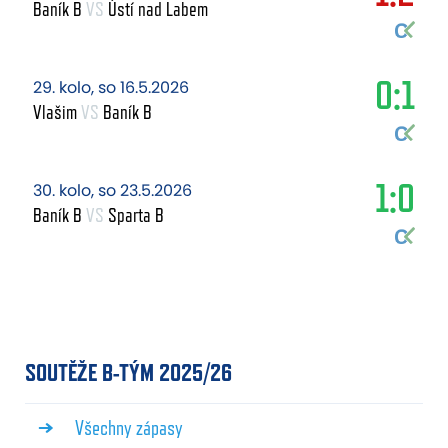
Baník B
VS
Ústí nad Labem
0:1
29. kolo, so 16.5.2026
Vlašim
VS
Baník B
1:0
30. kolo, so 23.5.2026
Baník B
VS
Sparta B
SOUTĚŽE B-TÝM 2025/26
Všechny zápasy