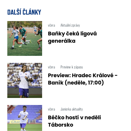
DALŠÍ ČLÁNKY
včera
Aktuální zprávy
Baňky čeká ligová
generálka
včera
Preview k zápasu
Preview: Hradec Králové -
Baník (neděle, 17:00)
včera
Juniorka aktuality
Béčko hostí v neděli
Táborsko