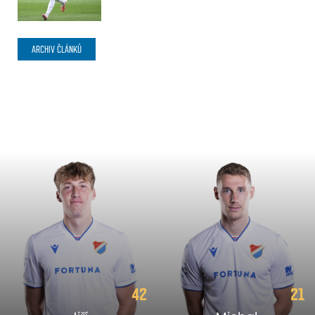
ARCHIV ČLÁNKŮ
42
21