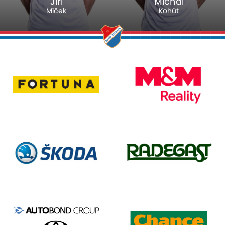
Jiří
Michal
Míček
Kohút