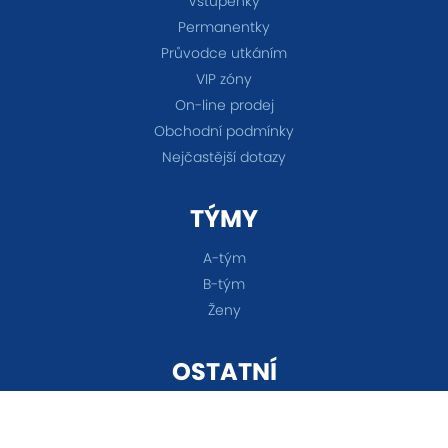
Vstupenky
Permanentky
Průvodce utkáním
VIP zóny
On-line prodej
Obchodní podmínky
Nejčastější dotazy
TÝMY
A-tým
B-tým
Ženy
OSTATNÍ
Akademie
Fanshop