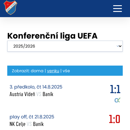
Konferenční liga UEFA
Zobrazit:
doma
|
venku
|
vše
1:1
3. předkolo, čt 14.8.2025
Austria Vídeň
VS
Baník
1:0
play off, čt 21.8.2025
NK Celje
VS
Baník