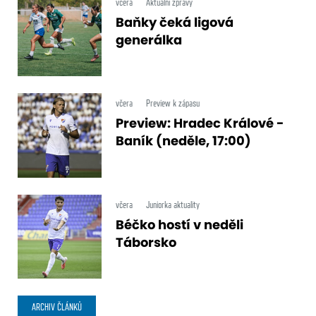
včera
Aktuální zprávy
Baňky čeká ligová
generálka
včera
Preview k zápasu
Preview: Hradec Králové -
Baník (neděle, 17:00)
včera
Juniorka aktuality
Béčko hostí v neděli
Táborsko
ARCHIV ČLÁNKŮ