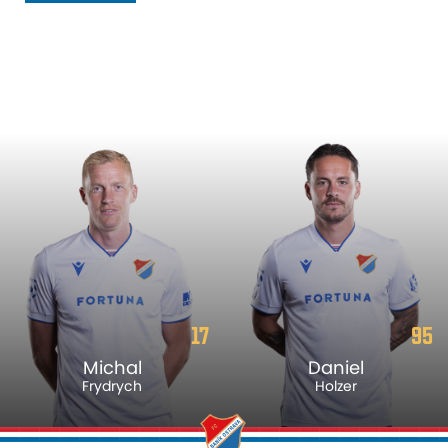
17
95
Michal
Daniel
Frydrych
Holzer