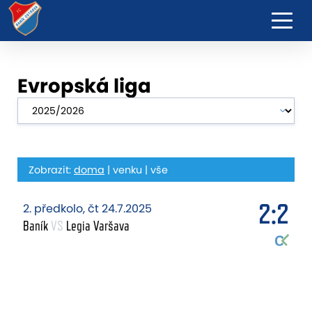
Evropská liga
Zobrazit:
doma
|
venku
|
vše
2:2
2. předkolo, čt 24.7.2025
Baník
VS
Legia Varšava