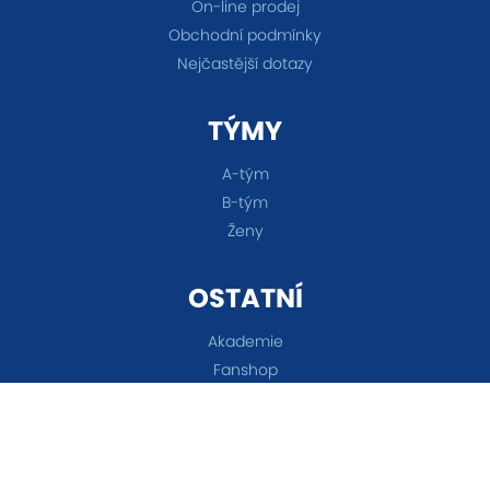
On-line prodej
Obchodní podmínky
Nejčastější dotazy
TÝMY
A-tým
B-tým
Ženy
OSTATNÍ
Akademie
Fanshop
Všechna práva vyhrazena © 2026 FC Baník Ostrava &
Nastavení cookies
&
eSports.cz s.r.o.