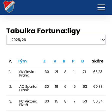
Tabulka Fortuna:ligy
P.
Tým
Z
V
R
P
B
Skóre
R
1.
SK Slavia
30
21
8
1
71
63:23
4
Praha
2.
AC Sparta
30
19
6
5
63
60:33
2
Praha
3.
FC Viktoria
30
15
8
7
53
50:34
16
Plzeň