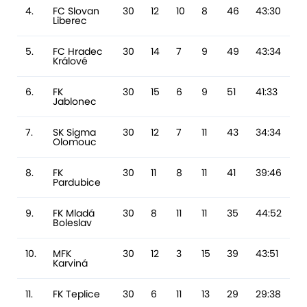
4.
FC Slovan
30
12
10
8
46
43:30
13
Liberec
5.
FC Hradec
30
14
7
9
49
43:34
9
Králové
6.
FK
30
15
6
9
51
41:33
8
Jablonec
7.
SK Sigma
30
12
7
11
43
34:34
0
Olomouc
8.
FK
30
11
8
11
41
39:46
-
Pardubice
9.
FK Mladá
30
8
11
11
35
44:52
-
Boleslav
10.
MFK
30
12
3
15
39
43:51
-
Karviná
11.
FK Teplice
30
6
11
13
29
29:38
-