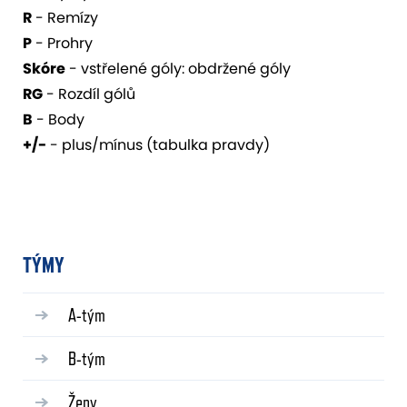
R
- Remízy
P
- Prohry
Skóre
- vstřelené góly: obdržené góly
RG
- Rozdíl gólů
B
- Body
+/-
- plus/mínus (tabulka pravdy)
TÝMY
A-tým
B-tým
Ženy