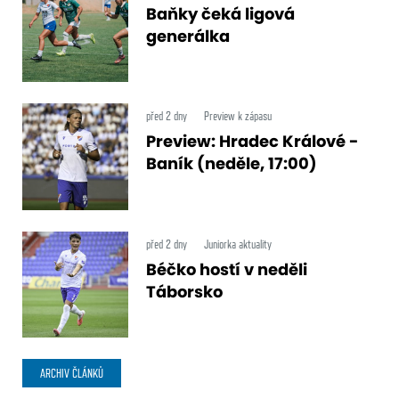
Baňky čeká ligová
generálka
před 2 dny
Preview k zápasu
Preview: Hradec Králové -
Baník (neděle, 17:00)
před 2 dny
Juniorka aktuality
Béčko hostí v neděli
Táborsko
ARCHIV ČLÁNKŮ