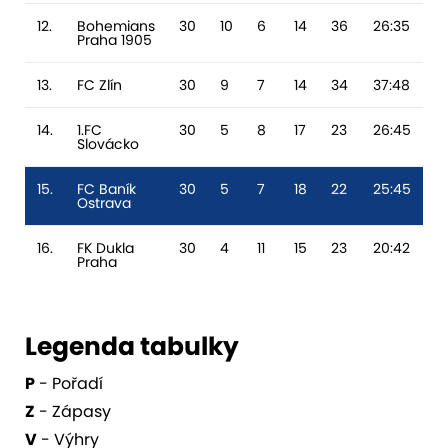
12.
Bohemians
30
10
6
14
36
26:35
-
Praha 1905
13.
FC Zlín
30
9
7
14
34
37:48
-1
14.
1.FC
30
5
8
17
23
26:45
-
Slovácko
15.
FC Baník
30
5
7
18
22
25:45
-
Ostrava
16.
FK Dukla
30
4
11
15
23
20:42
-
Praha
Legenda tabulky
P
- Pořadí
Z
- Zápasy
V
- Výhry