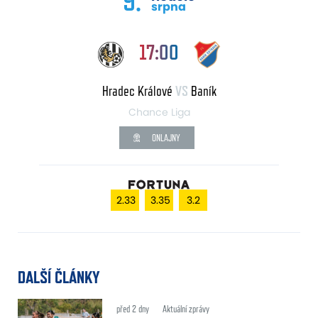
9.
srpna
17:00
Hradec Králové
VS
Baník
Chance Liga
ONLAJNY
2.33
3.35
3.2
DALŠÍ ČLÁNKY
před 2 dny
Aktuální zprávy