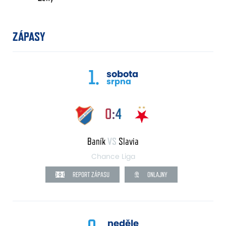
ZÁPASY
1.
sobota
srpna
0:4
Baník
VS
Slavia
Chance Liga
REPORT ZÁPASU
ONLAJNY
neděle