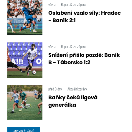
včera
Reportáž ze zápasu
Oslabení vzalo síly: Hradec
- Baník 2:1
včera
Reportáž ze zápasu
Snížení přišlo pozdě: Baník
B - Táborsko 1:2
před 3 dny
Aktuální zprávy
Baňky čeká ligová
generálka
ARCHIV ČLÁNKŮ