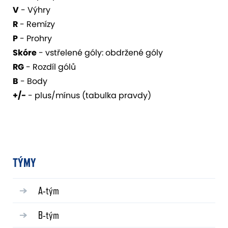
V
- Výhry
R
- Remízy
P
- Prohry
Skóre
- vstřelené góly: obdržené góly
RG
- Rozdíl gólů
B
- Body
+/-
- plus/mínus (tabulka pravdy)
TÝMY
A-tým
B-tým