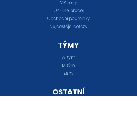
VIP zóny
On-line prodej
Obchodní podmínky
Nejčastější dotazy
TÝMY
A-tým
B-tým
Ženy
OSTATNÍ
Akademie
Fanshop
Všechna práva vyhrazena © 2026 FC Baník Ostrava &
Nastavení cookies
&
eSports.cz s.r.o.