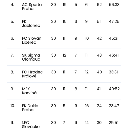
4.
AC Sparta
30
19
5
6
62
56:33
Praha
5.
FK
30
15
6
9
51
47:25
Jablonec
6.
FC Slovan
30
11
9
10
42
45:31
Liberec
7.
SK Sigma
30
12
7
11
43
46:41
Olomouc
8.
FC Hradec
30
11
7
12
40
33:31
Králové
9.
MFK
30
11
8
11
41
40:52
Karviná
10.
FK Dukla
30
5
9
16
24
23:47
Praha
11.
1.FC
30
7
9
14
30
25:51
Slovácko