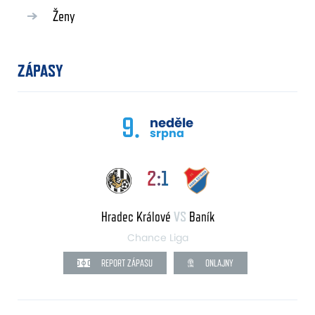
Ženy
ZÁPASY
9.
neděle
srpna
2:1
Hradec Králové
VS
Baník
Chance Liga
REPORT ZÁPASU
ONLAJNY