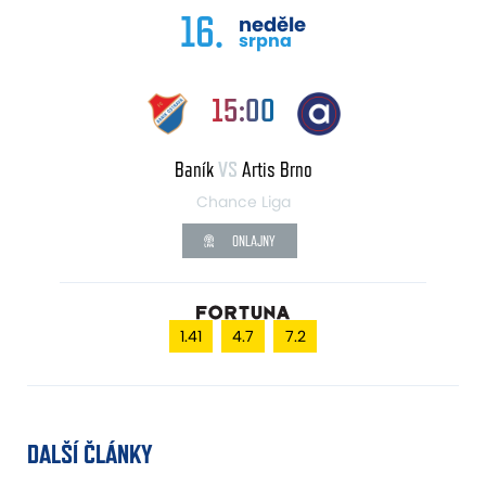
16.
neděle
srpna
15:00
Baník
VS
Artis Brno
Chance Liga
ONLAJNY
1.41
4.7
7.2
DALŠÍ ČLÁNKY