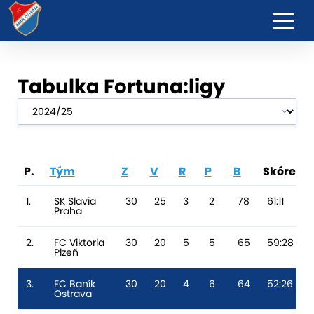
Tabulka Fortuna:ligy
P.
Tým
Z
V
R
P
B
Skóre
1.
SK Slavia
30
25
3
2
78
61:11
Praha
2.
FC Viktoria
30
20
5
5
65
59:28
Plzeň
3.
FC Baník
30
20
4
6
64
52:26
Ostrava