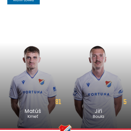
81
5
Matúš
Jiří
Kmeť
Boula