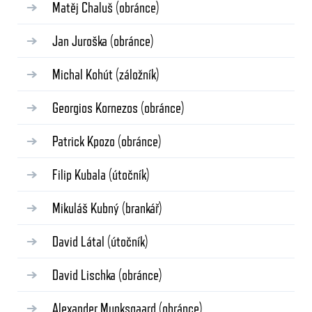
Matěj Chaluš
(obránce)
Jan Juroška
(obránce)
Michal Kohút
(záložník)
Georgios Kornezos
(obránce)
Patrick Kpozo
(obránce)
Filip Kubala
(útočník)
Mikuláš Kubný
(brankář)
David Látal
(útočník)
David Lischka
(obránce)
Alexander Munksgaard
(obránce)