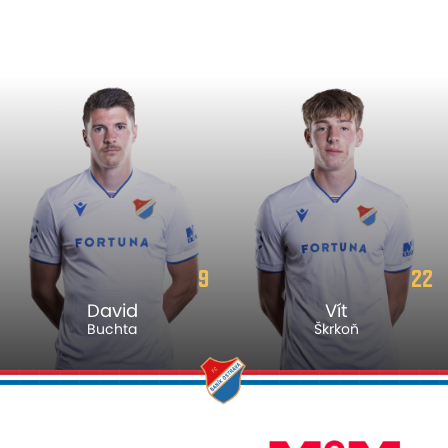
9
22
David
Vít
Buchta
Škrkoň