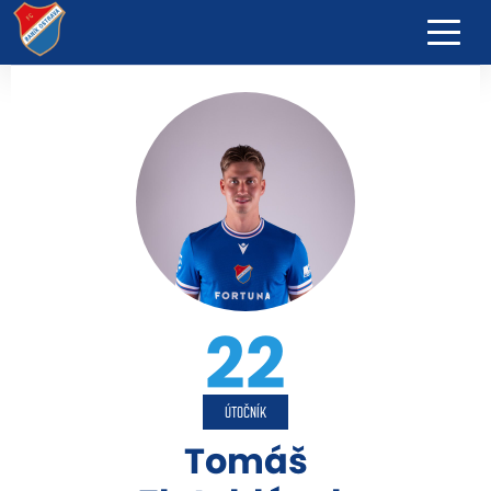
22
ÚTOČNÍK
Tomáš