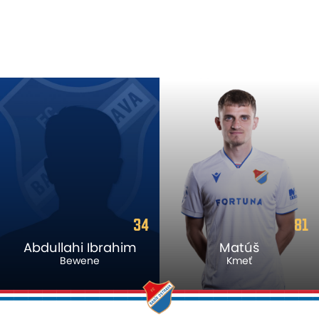
34
81
Abdullahi Ibrahim
Matúš
Bewene
Kmeť