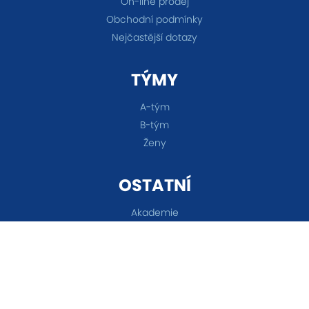
On-line prodej
Obchodní podmínky
Nejčastější dotazy
TÝMY
A-tým
B-tým
Ženy
OSTATNÍ
Akademie
Fanshop
Všechna práva vyhrazena © 2026 FC Baník Ostrava &
Nastavení cookies
&
eSports.cz s.r.o.