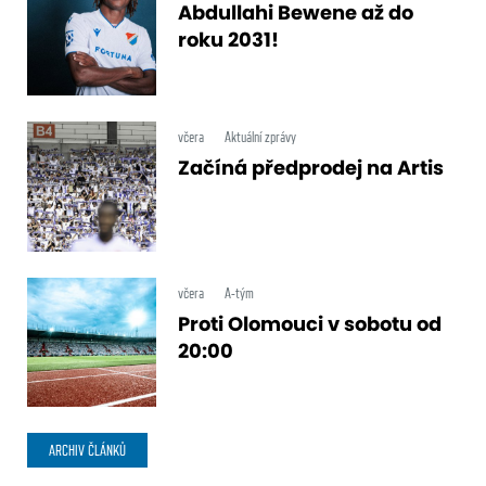
Abdullahi Bewene až do
roku 2031!
včera
Aktuální zprávy
Začíná předprodej na Artis
včera
A-tým
Proti Olomouci v sobotu od
20:00
ARCHIV ČLÁNKŮ