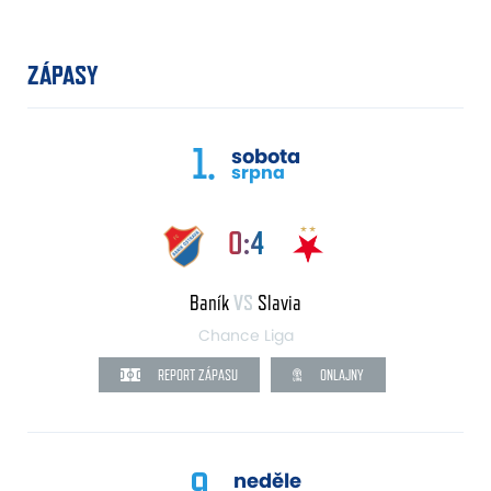
ZÁPASY
1.
sobota
srpna
0:4
Baník
VS
Slavia
Chance Liga
REPORT ZÁPASU
ONLAJNY
9.
neděle