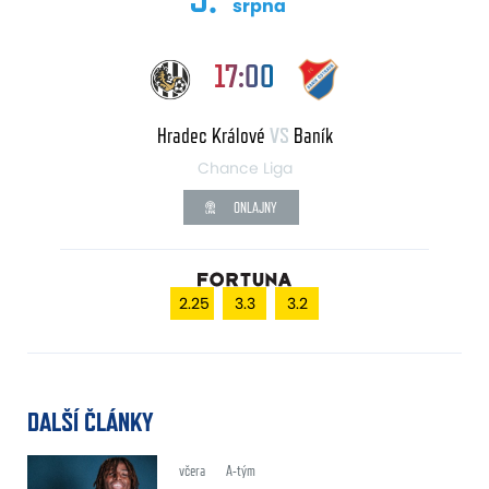
srpna
17:00
Hradec Králové
VS
Baník
Chance Liga
ONLAJNY
2.25
3.3
3.2
DALŠÍ ČLÁNKY
včera
A-tým