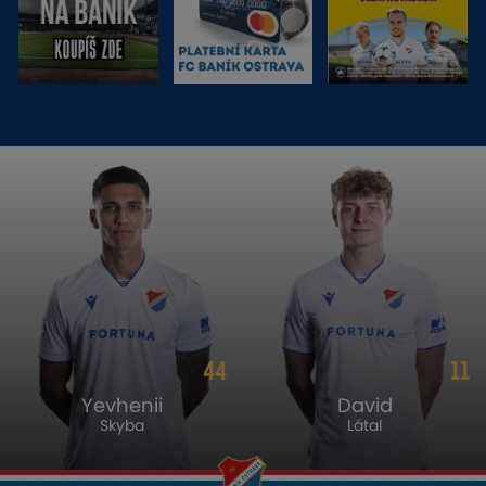
44
11
Yevhenii
David
Skyba
Látal