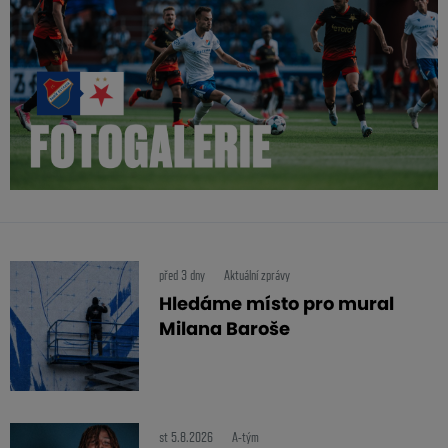
před 3 dny
Aktuální zprávy
Hledáme místo pro mural
Milana Baroše
st 5.8.2026
A-tým