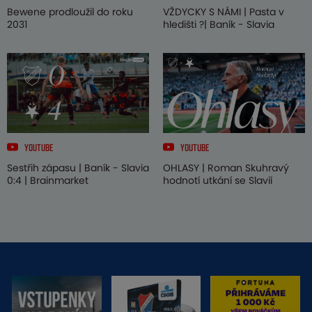
Bewene prodloužil do roku
VŽDYCKY S NÁMI | Pasta v
2031
hledišti ?| Baník - Slavia
YOUTUBE
YOUTUBE
Sestřih zápasu | Baník - Slavia
OHLASY | Roman Skuhravý
0:4 | Brainmarket
hodnotí utkání se Slavií