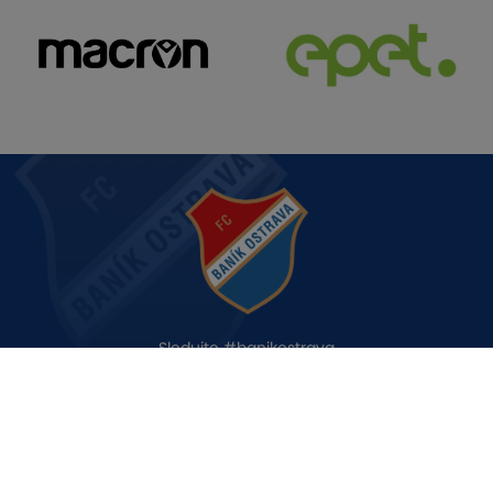
Sledujte #banikostrava
KLUB