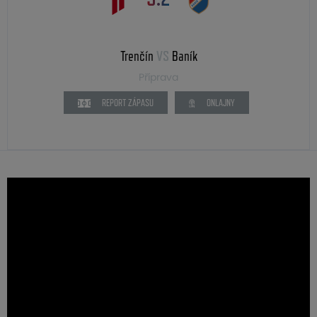
Trenčín
VS
Baník
Příprava
REPORT ZÁPASU
ONLAJNY