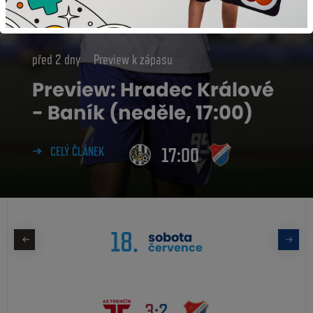
před 2 dny
Preview k zápasu
Preview: Hradec Králové
- Baník (neděle, 17:00)
17:00
CELÝ ČLÁNEK
18.
sobota
července
3:2