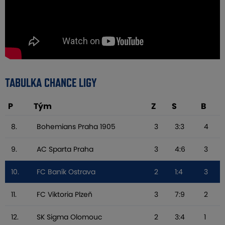
TABULKA CHANCE LIGY
P
Tým
Z
S
B
8.
Bohemians Praha 1905
3
3:3
4
9.
AC Sparta Praha
3
4:6
3
10.
FC Baník Ostrava
2
1:4
3
11.
FC Viktoria Plzeň
3
7:9
2
12.
SK Sigma Olomouc
2
3:4
1